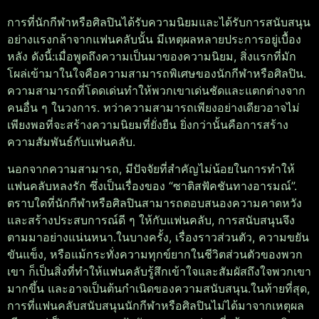
การที่นักกีฬาหรือศิลปินได้รับความนิยมและได้รับการสนับสนุน
อย่างแรงกล้าจากแฟนคลับนั้น มีเหตุผลหลายประการอยู่เบื้อง
หลัง ดังนี้:
เมื่อพูดถึงความเป็นมาของความนิยม, สิ่งแรกที่มัก
โผล่เข้ามาในใจคือความสามารถพิเศษของนักกีฬาหรือศิลปิน.
ความสามารถที่โดดเด่นทำให้พวกเขาเด่นชัดและแตกต่างจาก
คนอื่น ๆ ในวงการ. ทว่าความสามารถเพียงอย่างเดียวอาจไม่
เพียงพอที่จะสร้างความนิยมที่ยั่งยืน ยิ่งกว่านั้นคือการสร้าง
ความสัมพันธ์กับแฟนคลับ.
นอกจากความสามารถ, มีปัจจัยที่สำคัญไม่น้อยในการทำให้
แฟนคลับหลงรัก ซึ่งเป็นเรื่องของ “ซาติสฟัคชันทางอารมณ์”.
ตราบใดที่นักกีฬาหรือศิลปินสามารถตอบสนองความคาดหวัง
และสร้างประสบการณ์ดี ๆ ให้กับแฟนคลับ, การสนับสนุนจึง
ตามมาอย่างแน่นหนา.
ในบางครั้ง, เรื่องราวส่วนตัว, ความขยัน
ขันแข็ง, หรือแม้กระทั่งความทุกข์ยากในชีวิตส่วนตัวของพวก
เขา ก็เป็นสิ่งที่ทำให้แฟนคลับรู้สึกเข้าใจและสัมผัสถึงใจพวกเขา
มากขึ้น และอาจเป็นต้นกำเนิดของความสนับสนุน.
ในท้ายที่สุด,
การที่แฟนคลับสนับสนุนนักกีฬาหรือศิลปินไม่ได้มาจากเหตุผล