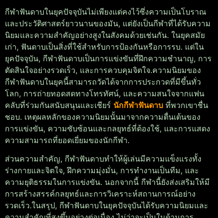
กีฬาฟันดาบในยุคปัจจุบันไม่เพียงแต่คงไว้ซึ่งความเป็นโบราณ
และประวัติศาสตร์ยาวนานของมัน, แต่ยังเป็นกีฬาที่ได้รับความ
นิยมและความสำคัญอย่างสูงในสังคมด้วยเช่นกัน. ในยุคสมัย
เก่า, ฟันดาบเป็นสิ่งที่ใช้สำหรับการป้องกันหรือการรบ. แต่ใน
ยุคปัจจุบัน, กีฬาฟันดาบเป็นการแข่งขันที่ฝึกความชำนาญ, การ
ตัดสินใจอย่างรวดเร็ว, และการควบคุมจิตใจ.
ความนิยมของ
กีฬาฟันดาบในยุคนี้สามารถวัดได้จากการประกวดที่มีขึ้นทั่ว
โลก, การถ่ายทอดสดทางโทรทัศน์, และความสนใจจากแฟน
คลับที่ร่วมกันสนับสนุนและเชียร์
นักกีฬาฟันดาบ
ที่พวกเขาชื่น
ชอบ. เหตุผลหลักของความนิยมนั้นมาจากความตื่นเต้นของ
การแข่งขัน, ความซับซ้อนและกลยุทธ์ที่ต้องใช้, และการแสดง
ความสามารถที่ยอดเยี่ยมของนักกีฬา.
ส่วนความสำคัญ, กีฬาฟันดาบทำให้ผู้เล่นมีความแข็งแรงทั้ง
ร่างกายและจิตใจ, ฝึกความมุ่งมั่น, การทำงานเป็นทีม, และ
ความยุติธรรมในการแข่งขัน. นอกจากนี้ กีฬานี้ยังส่งเสริมให้มี
การสร้างสรรค์กลยุทธ์และการวิเคราะห์สถานการณ์อย่าง
รวดเร็ว.
ในสรุป, กีฬาฟันดาบในยุคปัจจุบันได้รับความนิยมและ
ความสำคัญที่สูงขึ้นอย่างต่อเนื่อง ไม่ว่าจะเป็นในด้านการ