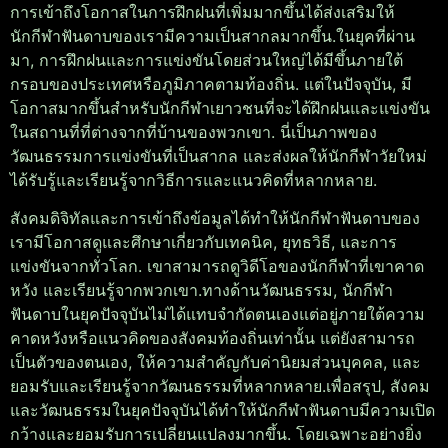
การเข้าถึงโอกาสในการฝึกฝนที่เพิ่มมากขึ้นได้ส่งเสริมให้
นักกีฬาฟันดาบของเรามีความเป็นสากลมากขึ้น.
ในยุคที่ผ่าน
มา, การฝึกฝนและการแข่งขันโดยส่วนใหญ่ได้มีขึ้นภายใต้
กรอบของประเทศหรือภูมิภาคตามท้องถิ่น. แต่ในปัจจุบัน, มี
โอกาสมากขึ้นสำหรับนักกีฬาเยาวชนที่จะได้ฝึกฝนและแข่งขัน
ในสถานที่ที่ต่างจากที่บ้านของพวกเขา. นี่เป็นภาพของ
วัฒนธรรมการแข่งขันที่เป็นสากล และส่งผลให้นักกีฬาวัยใหม่
ได้รับรู้และเรียนรู้จากวิธีการและแนวคิดที่หลากหลาย.
สังคมดิจิทัลและการเข้าถึงข้อมูลได้ทำให้นักกีฬาฟันดาบของ
เรามีโอกาสดูและศึกษาเกี่ยวกับเทคนิค, ยุทธวิธี, และการ
แข่งขันจากทั่วโลก. เขาสามารถดูวิดีโอของนักกีฬาที่เขาคาด
หวัง และเรียนรู้จากพวกเขา.
ทางด้านวัฒนธรรม, นักกีฬา
ฟันดาบในยุคปัจจุบันไม่ได้แทบจำกัดตนเองแต่อยู่ภายใต้ความ
คาดหวังหรือแนวคิดของสังคมท้องถิ่นเท่านั้น แต่ยังสามารถ
เป็นตัวของตนเอง, ให้ความสำคัญกับค่านิยมส่วนบุคคล, และ
ยอมรับและเรียนรู้จากวัฒนธรรมที่หลากหลาย.
เพื่อสรุป, สังคม
และวัฒนธรรมในยุคปัจจุบันได้ทำให้นักกีฬาฟันดาบมีความเปิด
กว้างและยอมรับการเปลี่ยนแปลงมากขึ้น. โดยเฉพาะอย่างยิ่ง